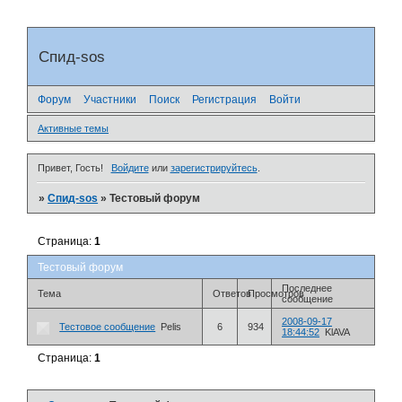
Спид-sos
Форум
Участники
Поиск
Регистрация
Войти
Активные темы
Привет, Гость!
Войдите
или
зарегистрируйтесь
.
»
Спид-sos
»
Тестовый форум
Страница:
1
Тестовый форум
Последнее
Тема
Ответов
Просмотров
сообщение
2008-09-17
Тестовое сообщение
Pelis
6
934
18:44:52
KlAVA
Страница:
1