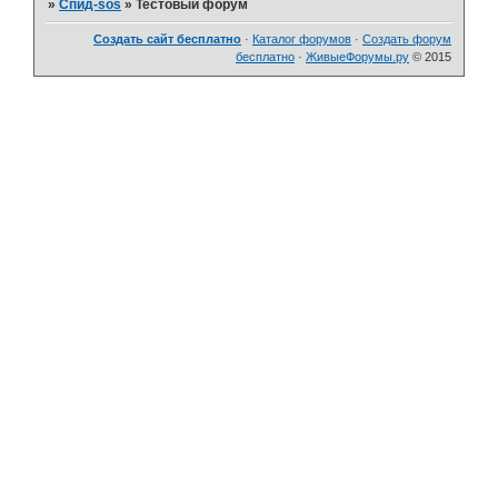
»
Спид-sos
»
Тестовый форум
Создать сайт бесплатно
·
Каталог форумов
·
Создать форум
бесплатно
·
ЖивыеФорумы.ру
© 2015